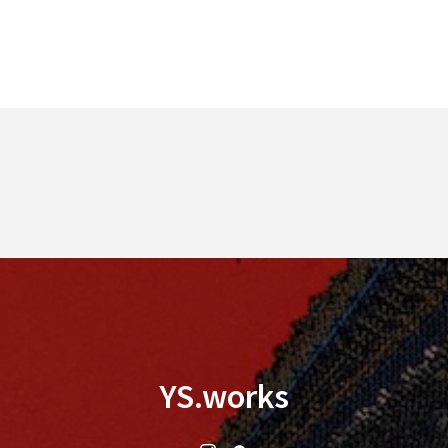
YS.works