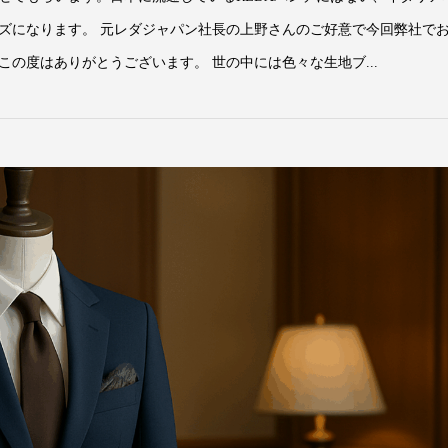
ズになります。 元レダジャパン社長の上野さんのご好意で今回弊社で
の度はありがとうございます。 世の中には色々な生地ブ...