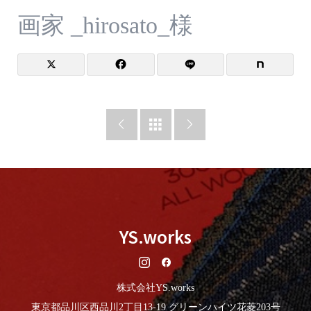
画家 _hirosato_様



YS.works
株式会社YS.works
東京都品川区西品川2丁目13-19 グリーンハイツ花菱203号